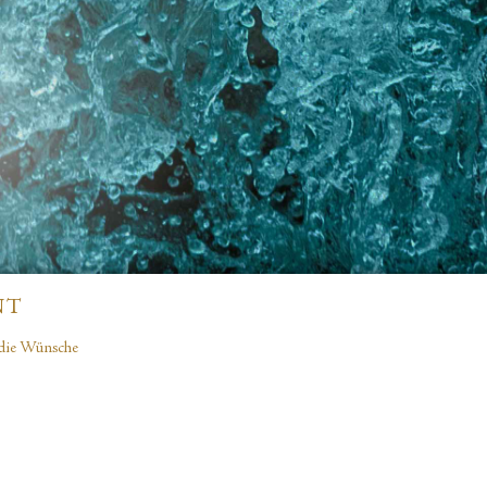
T
f die Wünsche