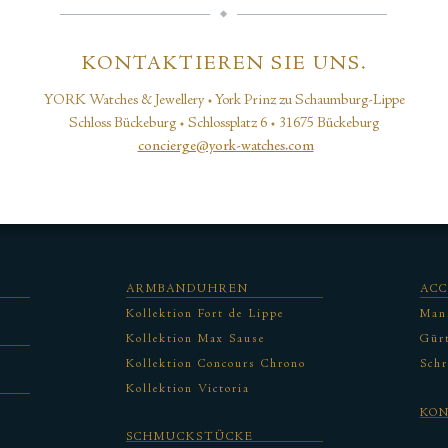
KONTAKTIEREN SIE UNS.
YORK Watches & Jewellery • York Prinz zu Schaumburg-Lippe
Schloss Bückeburg • Schlossplatz 6 • 31675 Bückeburg
concierge@york-watches.com
ARMBANDUHREN
ACC
Kollektion Fort de Lippe
Man
Kollektion Max Sause
Gürt
Kollektion Concours Chrono
Schr
Kollektion Victoria
KO
SCHMUCKSTÜCKE