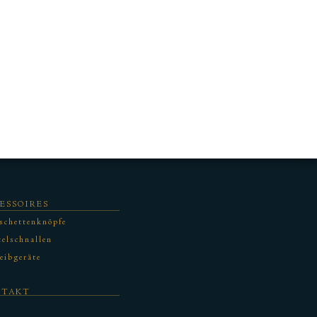
ESSOIRES
schettenknöpfe
elschnallen
eibgeräte
NTAKT