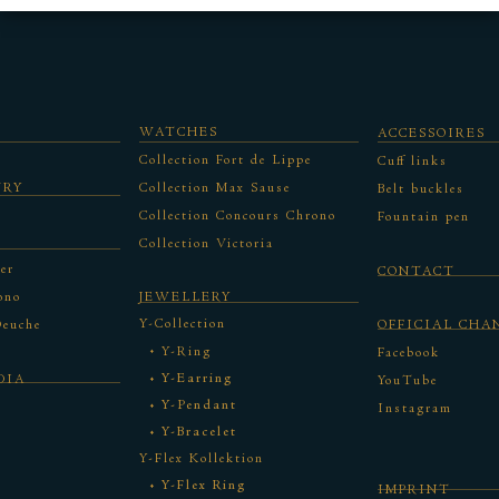
WATCHES
ACCESSOIRES
Collection Fort de Lippe
Cuff links
URY
Collection Max Sause
Belt buckles
Collection Concours Chrono
Fountain pen
Collection Victoria
er
CONTACT
ono
JEWELLERY
Y-Collection
Deuche
OFFICIAL CHA
Y-Ring
Facebook
Y-Earring
DIA
YouTube
Y-Pendant
Instagram
Y-Bracelet
Y-Flex Kollektion
Y-Flex Ring
IMPRINT