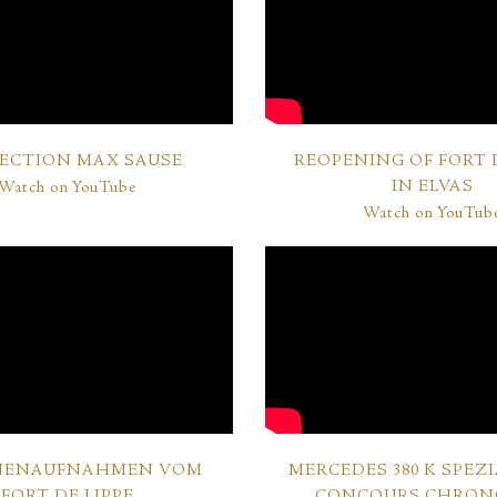
ECTION MAX SAUSE
REOPENING OF FORT D
IN ELVAS
Watch on YouTube
Watch on YouTub
ENAUFNAHMEN VOM
MERCEDES 380 K SPEZI
FORT DE LIPPE
CONCOURS CHRONO