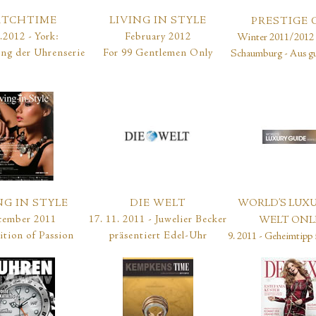
TCHTIME
LIVING IN STYLE
PRESTIGE 
.2012 - York:
February 2012
Winter 2011/2012 
ng der Uhrenserie
For 99 Gentlemen Only
Schaumburg - Aus g
NG IN STYLE
DIE WELT
WORLD’S LUXUR
ember 2011
17. 11. 2011 - Juwelier Becker
WELT ONL
tion of Passion
präsentiert Edel-Uhr
9. 2011 - Geheimtipp