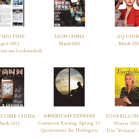
VING FINE
LEON CHINA
GQ CHI
April 2011
March 2011
March
201
ion aus Leidenschaft
AMERICAN EXPRESS
STIME CHINA
TOURBILLON 
Centurion Katalog Spring '11
arch
2011
Winter 201
Quintessenz der Horlogerie
Das "Prinzen"-