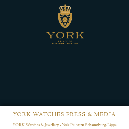
YORK WATCHES PRESS & MEDIA
YORK Watches & Jewellery • York Prinz zu Schaumburg-Lippe