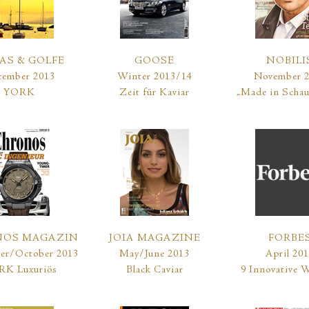
AS & GOLFE
GOOSE
NOBILI
ember 2013
Winter 2013/14
November 
YORK
Zeit für Kaviar
„Made in Scha
OS MAGAZIN
JOIA MAGAZINE
FORBE
er/October 2013
May/June 2013
April 20
K Luxuriös
Black Caviar
9 Innovative 