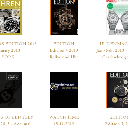
 EDITION 2013
EDITION
UHRENMAG
anuary 2013
Edition 4 2013
Jan./Feb. 2013 -
YORK
Rallye und Uhr
Geschichte ge
S OF BENTLEY
WATCHTIME
EDITIO
2013 - Adel mal
15.11.2012
Edition 3, 