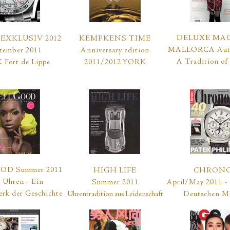
DELUXE MA
EXKLUSIV 2012
KEMPKENS TIME
MALLORCA
Au
tember 2011
Anniversary edition
A Tradition of
Fort de Lippe
2011/2012 YORK
OOD
Summer 2011
HIGH LIFE
CHRON
 Uhren - Ein
Summer 2011
April/May 2011 -
rk der Geschichte
Uhrentradition aus Leidenschaft
Deutschen M