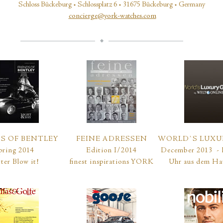
Schloss Bückeburg • Schlossplatz 6 • 31675 Bückeburg • Germany
concierge@york-watches.com
S OF BENTLEY
FEINE ADRESSEN
WORLD`S LUXU
pring 2014
Edition I/2014
December 2013 - 
ter Blow it!
finest inspirations YORK
Uhr aus dem Ha